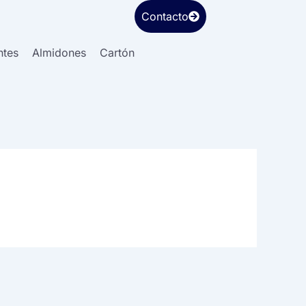
Contacto
ntes
Almidones
Cartón