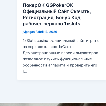
ПокерОК GGPokerOK
Официальный Cайт Скачать,
Регистрация, Бонус Код
рабочее зеркало 1xslots
jyjpagan
/
abril 13, 2026
1xSlots casino официальный сайт играть
на зеркале казино 1хСлотс
Демонстрационные версии эмуляторов
позволяют изучить функциональные
особенности аппарата и проверить его
[…]