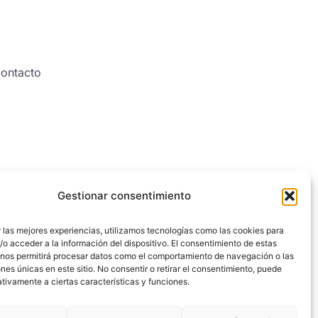
ontacto
Gestionar consentimiento
 las mejores experiencias, utilizamos tecnologías como las cookies para
o acceder a la información del dispositivo. El consentimiento de estas
 nos permitirá procesar datos como el comportamiento de navegación o las
ones únicas en este sitio. No consentir o retirar el consentimiento, puede
tivamente a ciertas características y funciones.