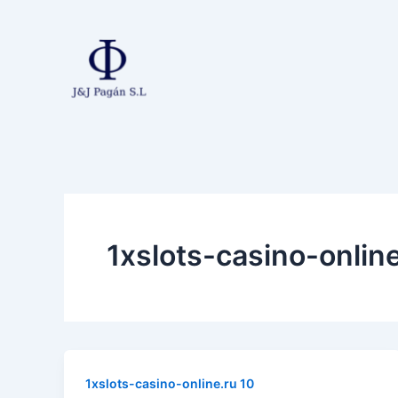
Ir
al
contenido
1xslots-casino-online
1xslots-casino-online.ru 10