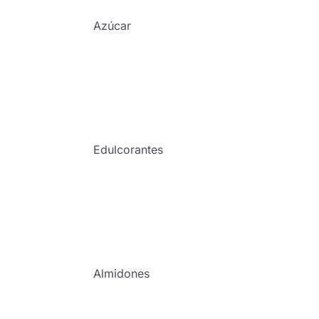
Azúcar
Edulcorantes
Almidones