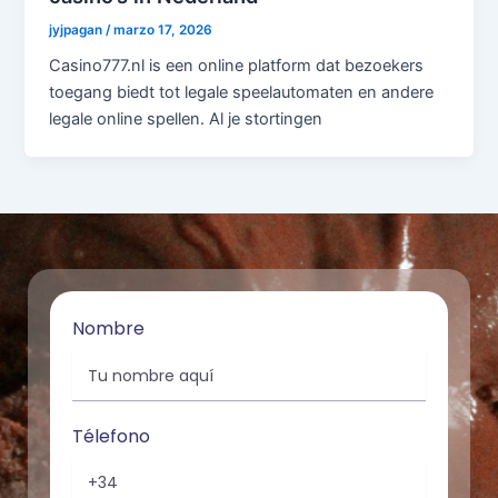
jyjpagan
/
marzo 17, 2026
Casino777.nl is een online platform dat bezoekers
toegang biedt tot legale speelautomaten en andere
legale online spellen. Al je stortingen
Nombre
Télefono