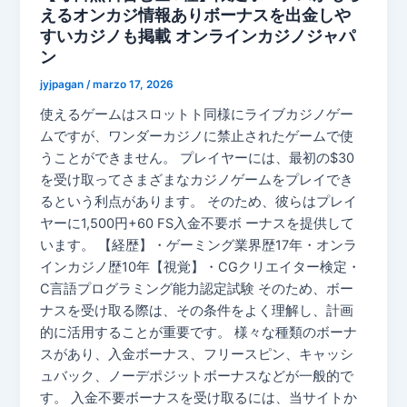
えるオンカジ情報ありボーナスを出金しや
すいカジノも掲載 オンラインカジノジャパ
ン
jyjpagan
/
marzo 17, 2026
使えるゲームはスロットト同様にライブカジノゲー
ムですが、ワンダーカジノに禁止されたゲームで使
うことができません。 プレイヤーには、最初の$30
を受け取ってさまざまなカジノゲームをプレイでき
るという利点があります。 そのため、彼らはプレイ
ヤーに1,500円+60 FS入金不要ボ ーナスを提供して
います。 【経歴】・ゲーミング業界歴17年・オンラ
インカジノ歴10年【視覚】・CGクリエイター検定・
C言語プログラミング能力認定試験 そのため、ボー
ナスを受け取る際は、その条件をよく理解し、計画
的に活用することが重要です。 様々な種類のボーナ
スがあり、入金ボーナス、フリースピン、キャッシ
ュバック、ノーデポジットボーナスなどが一般的で
す。 入金不要ボーナスを受け取るには、当サイトか