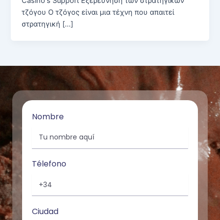
Casino's Support Εξερεύνηση των στρατηγικών
τζόγου Ο τζόγος είναι μια τέχνη που απαιτεί
στρατηγική […]
Nombre
Télefono
Ciudad