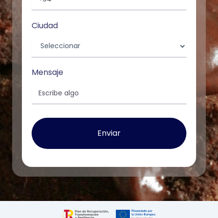
Ciudad
Mensaje