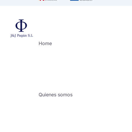
Home
Quienes somos