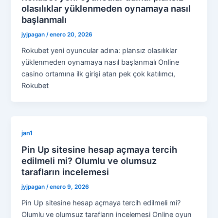
olasılıklar yüklenmeden oynamaya nasıl
başlanmalı
jyjpagan
/
enero 20, 2026
Rokubet yeni oyuncular adına: plansız olasılıklar
yüklenmeden oynamaya nasıl başlanmalı Online
casino ortamına ilk girişi atan pek çok katılımcı,
Rokubet
jan1
Pin Up sitesine hesap açmaya tercih
edilmeli mi? Olumlu ve olumsuz
tarafların incelemesi
jyjpagan
/
enero 9, 2026
Pin Up sitesine hesap açmaya tercih edilmeli mi?
Olumlu ve olumsuz tarafların incelemesi Online oyun