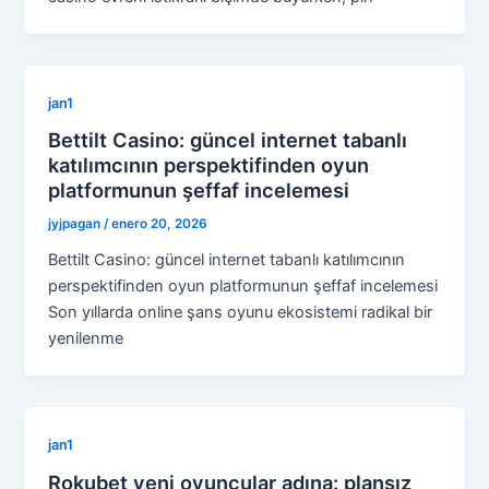
jan1
Bettilt Casino: güncel internet tabanlı
katılımcının perspektifinden oyun
platformunun şeffaf incelemesi
jyjpagan
/
enero 20, 2026
Bettilt Casino: güncel internet tabanlı katılımcının
perspektifinden oyun platformunun şeffaf incelemesi
Son yıllarda online şans oyunu ekosistemi radikal bir
yenilenme
jan1
Rokubet yeni oyuncular adına: plansız