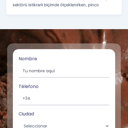
sektörü istikrarlı biçimde ölçeklenirken, pinco
Nombre
Télefono
Ciudad