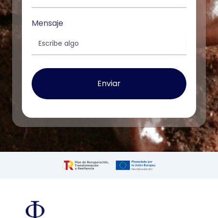
Mensaje