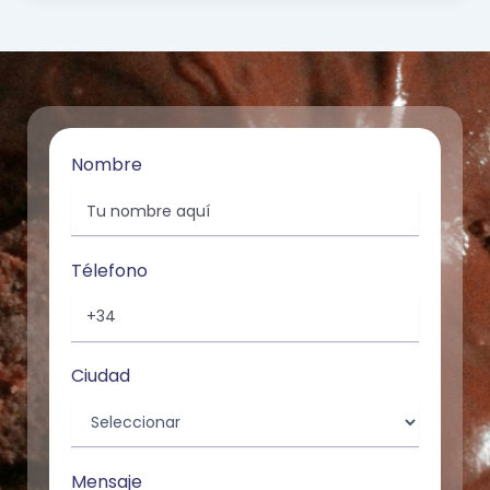
Nombre
Télefono
Ciudad
Mensaje