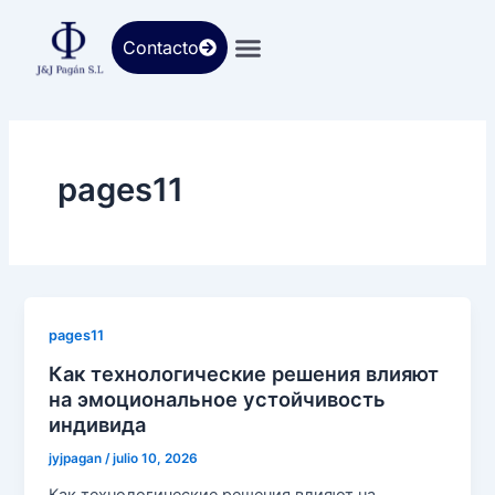
Ir
al
Contacto
contenido
pages11
pages11
Как технологические решения влияют
на эмоциональное устойчивость
индивида
jyjpagan
/
julio 10, 2026
Как технологические решения влияют на