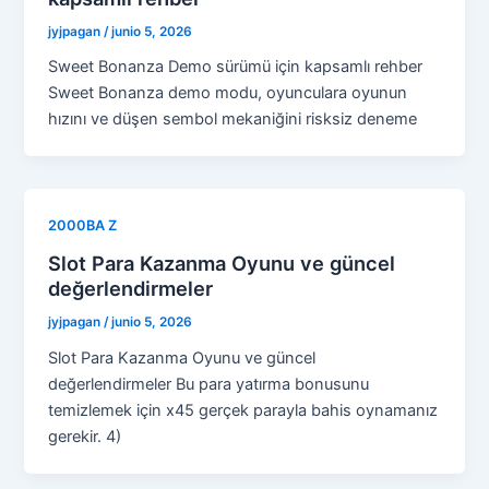
jyjpagan
/
junio 5, 2026
Sweet Bonanza Demo sürümü için kapsamlı rehber
Sweet Bonanza demo modu, oyunculara oyunun
hızını ve düşen sembol mekaniğini risksiz deneme
2000BA Z
Slot Para Kazanma Oyunu ve güncel
değerlendirmeler
jyjpagan
/
junio 5, 2026
Slot Para Kazanma Oyunu ve güncel
değerlendirmeler Bu para yatırma bonusunu
temizlemek için x45 gerçek parayla bahis oynamanız
gerekir. 4)