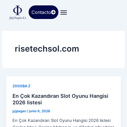
Ir
al
Contacto
contenido
risetechsol.com
2000BA Z
En Çok Kazandıran Slot Oyunu Hangisi
2026 listesi
jyjpagan
/
junio 6, 2026
En Çok Kazandıran Slot Oyunu Hangisi 2026 listesi