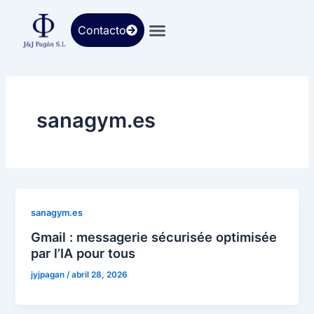
Ir
al
Contacto
contenido
sanagym.es
sanagym.es
Gmail : messagerie sécurisée optimisée
par l’IA pour tous
jyjpagan
/
abril 28, 2026