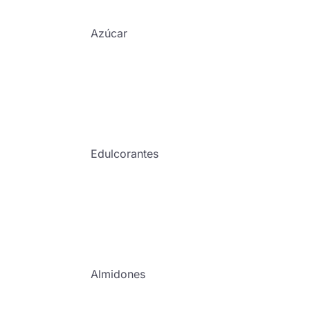
Azúcar
Edulcorantes
Almidones