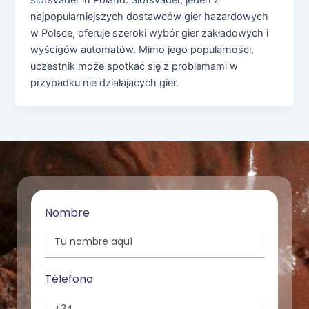
najpopularniejszych dostawców gier hazardowych
w Polsce, oferuje szeroki wybór gier zakładowych i
wyścigów automatów. Mimo jego popularności,
uczestnik może spotkać się z problemami w
przypadku nie działających gier.
Nombre
Télefono