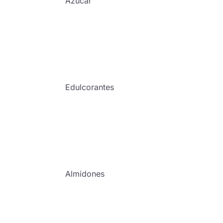
Azúcar
Edulcorantes
Almidones