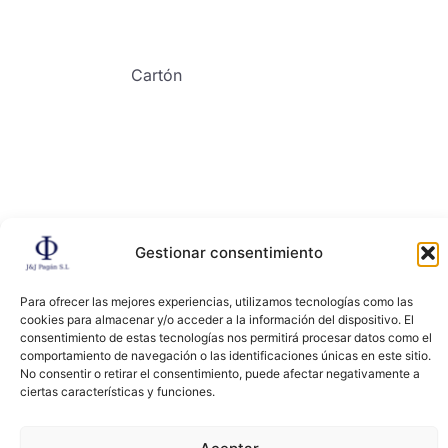
Cartón
Contacto
Gestionar consentimiento
Para ofrecer las mejores experiencias, utilizamos tecnologías como las
cookies para almacenar y/o acceder a la información del dispositivo. El
consentimiento de estas tecnologías nos permitirá procesar datos como el
comportamiento de navegación o las identificaciones únicas en este sitio.
No consentir o retirar el consentimiento, puede afectar negativamente a
Copyright ©2024, All right reserved. JYJ PAGAN
ciertas características y funciones.