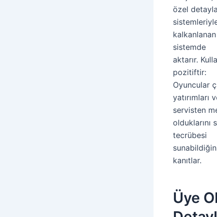
özel detayla
sistemleriyl
kalkanlanan 
sistemde
aktarır. Kull
pozitiftir:
Oyuncular 
yatırımları 
servisten 
olduklarını 
tecrübesi
sunabildiğin
kanıtlar.
Üye O
Detayl