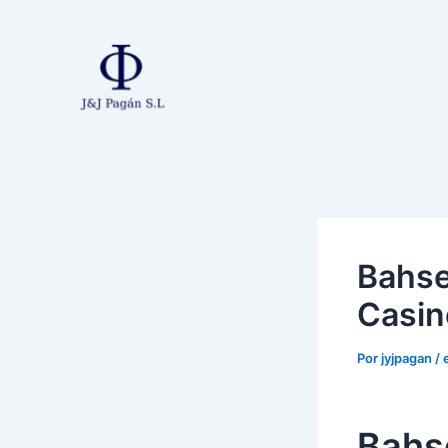
Ir
al
contenido
Bahse
Casin
Por
jyjpagan
/
Bahs