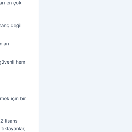
ları en çok
zanç değil
nları
 güvenli hem
mek için bir
Z lisans
tıklayanlar,