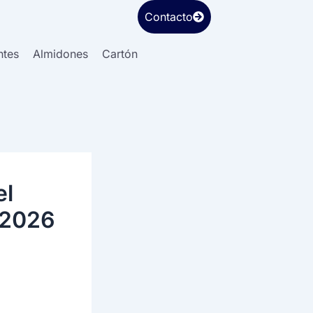
Contacto
ntes
Almidones
Cartón
el
 2026