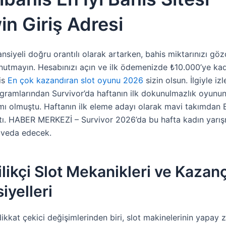
n Giriş Adresi
siyeli doğru orantılı olarak artarken, bahis miktarınızı gö
nutmayın. Hesabınızı açın ve ilk ödemenizde ₺10.000’ye ka
is
En çok kazandıran slot oyunu 2026
sizin olsun. İlgiyle iz
gramlarından Survivor’da haftanın ilk dokunulmazlık oyunu
ımı olmuştu. Haftanın ilk eleme adayı olarak mavi takımdan 
ştı. HABER MERKEZİ – Survivor 2026’da bu hafta kadın yarı
a veda edecek.
ilikçi Slot Mekanikleri ve Kazan
iyelleri
ikkat çekici değişimlerinden biri, slot makinelerinin yapay 