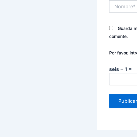
Nombre*
Guarda mi
comente.
Por favor, in
seis − 1 =