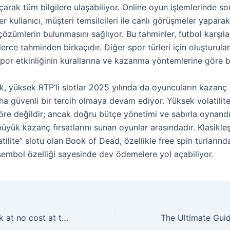
açarak tüm bilgilere ulaşabiliyor. Online oyun işlemlerinde so
er kullanıcı, müşteri temsilcileri ile canlı görüşmeler yaparak
, çözümlerin bulunmasını sağlıyor. Bu tahminler, futbol karşıla
erce tahminden birkaçıdır. Diğer spor türleri için oluşturula
spor etkinliğinin kurallarına ve kazanma yöntemlerine göre be
, yüksek RTP’li slotlar 2025 yılında da oyuncuların kazanç i
ha güvenli bir tercih olmaya devam ediyor. Yüksek volatilite 
re değildir; ancak doğru bütçe yönetimi ve sabırla oynand
üyük kazanç fırsatlarını sunan oyunlar arasındadır. Klasikle
tilite” slotu olan Book of Dead, özellikle free spin turlarınd
sembol özelliği sayesinde dev ödemelere yol açabiliyor.
Enjoy Magic Brick at no cost at the Merkur24