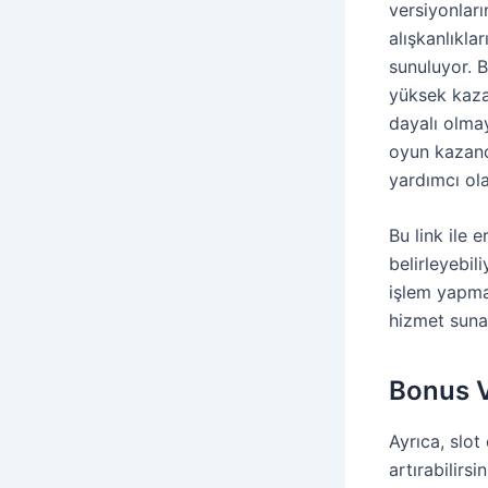
versiyonlar
alışkanlıkla
sunuluyor. 
yüksek kazan
dayalı olmay
oyun kazanç
yardımcı olab
Bu link ile e
belirleyebili
işlem yapmas
hizmet sunan
Bonus V
Ayrıca, slot
artırabilirs