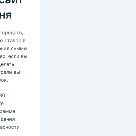
ня
 средств,
о ставок в
жения суммы
ер, если вы
делать
грали вы
ок.
80
же
грамме
ждения
пасности