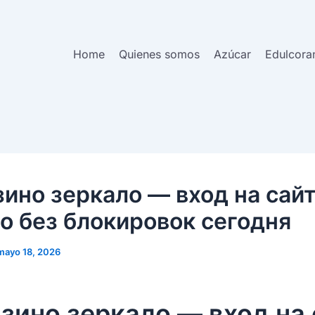
Home
Quienes somos
Azúcar
Edulcora
зино зеркало — вход на сай
о без блокировок сегодня
mayo 18, 2026
азино зеркало — вход на