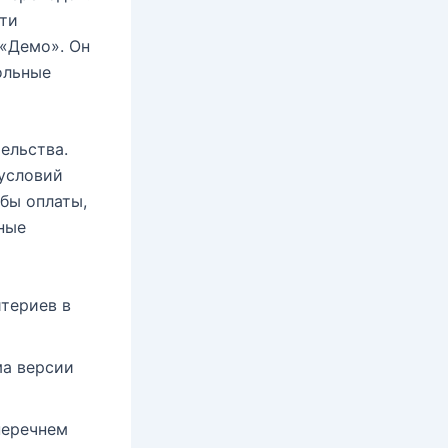
сти
 «Демо». Он
ольные
ельства.
 условий
бы оплаты,
ные
итериев в
ма версии
перечнем