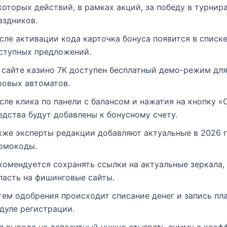
которых действий, в рамках акций, за победу в турнира
аздников.
сле активации кода карточка бонуса появится в списк
ступных предложений.
 сайте казино 7K доступен бесплатный демо-режим для
ровых автоматов.
сле клика по панели с балансом и нажатия на кнопку «
едства будут добавлены к бонусному счету.
кже эксперты редакции добавляют актуальные в 2026 
омокоды.
комендуется сохранять ссылки на актуальные зеркала,
пасть на фишинговые сайты.
тем одобрения происходит списание денег и запись пл
дуле регистрации.