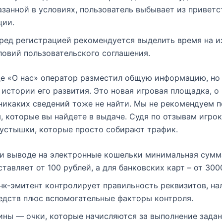
азанной в условиях, пользователь выбывает из привет
ции.
ред регистрацией рекомендуется выделить время на и
ловий пользовательского соглашения.
е «О нас» оператор разместил общую информацию, но 
 истории его развития. Это новая игровая площадка, о
никаких сведений тоже не найти. Мы не рекомендуем 
, которые вы найдете в выдаче. Судя по отзывам игрок
пустышки, которые просто собирают трафик.
и выводе на электронные кошельки минимальная сумм
ставляет от 100 рублей, а для банковских карт – от 300
нк-эмитент контролирует правильность реквизитов, на
едств плюс вспомогательные факторы контроля.
ины — очки, которые начисляются за выполнение задан