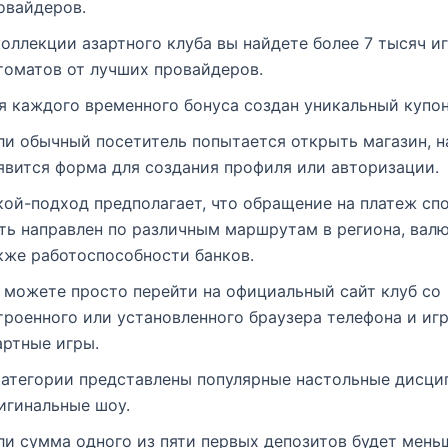
овайдеров.
коллекции азартного клуба вы найдете более 7 тысяч и
томатов от лучших провайдеров.
я каждого временного бонуса создан уникальный купон
ли обычный посетитель попытается открыть магазин, н
явится форма для создания профиля или авторизации.
кой-подход предполагает, что обращение на платеж сп
ть направлен по различным маршрутам в региона, валю
кже работоспособности банков.
 можете просто перейти на официальный сайт клуб со
троенного или установленного браузера телефона и игр
артные игры.
категории представлены популярные настольные дисци
игинальные шоу.
ли сумма одного из пяти первых депозитов будет мень