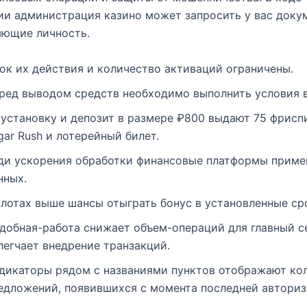
и администрация казино может запросить у вас доку
яющие личность.
ок их действия и количество активаций ограничены.
ред выводом средств необходимо выполнить условия 
 установку и депозит в размере ₽800 выдают 75 фрисп
gar Rush и лотерейный билет.
ди ускорения обработки финансовые платформы приме
нных.
слотах выше шансы отыграть бонус в установленные ср
добная-работа снижает объем-операций для главный с
легчает внедрение транзакций.
дикаторы рядом с названиями пунктов отображают ко
едложений, появившихся с момента последней авториз