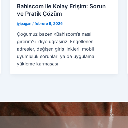
Bahiscom ile Kolay Erişim: Sorun
ve Pratik Çözüm
jyjpagan
/
febrero 9, 2026
Çoğumuz bazen «Bahiscom’a nasıl
girerim?» diye uğraşırız. Engellenen
adresler, değişen giriş linkleri, mobil
uyumluluk sorunları ya da uygulama
yükleme karmaşası