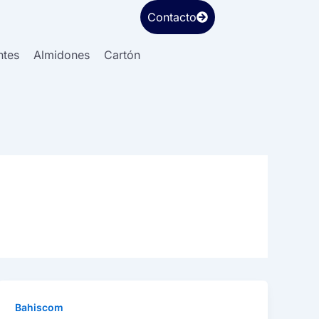
Contacto
ntes
Almidones
Cartón
Bahiscom