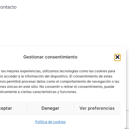
ontacto
Gestionar consentimiento
 las mejores experiencias, utilizamos tecnologías como las cookies para
o acceder a la información del dispositivo. El consentimiento de estas
 nos permitirá procesar datos como el comportamiento de navegación o las
ones únicas en este sitio. No consentir o retirar el consentimiento, puede
tivamente a ciertas características y funciones.
ceptar
Denegar
Ver preferencias
Política de cookies