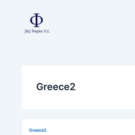
Ir
al
contenido
Greece2
Greece2