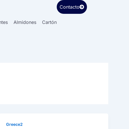
Contacto
ntes
Almidones
Cartón
Greece2