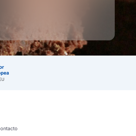
ontacto