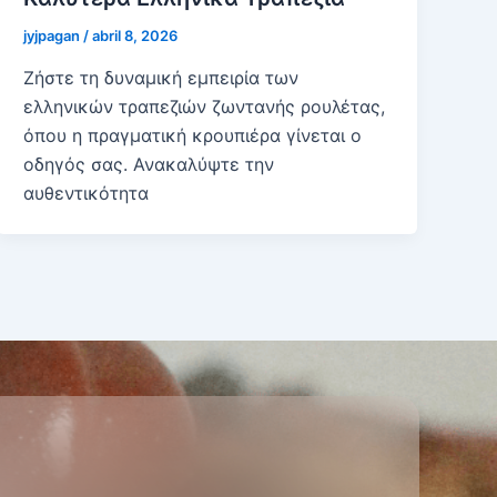
jyjpagan
/
abril 8, 2026
Ζήστε τη δυναμική εμπειρία των
ελληνικών τραπεζιών ζωντανής ρουλέτας,
όπου η πραγματική κρουπιέρα γίνεται ο
οδηγός σας. Ανακαλύψτε την
αυθεντικότητα