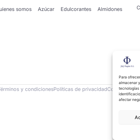
C
uienes somos
Azúcar
Edulcorantes
Almidones
Para ofrecer
almacenar y/
tecnologías
Términos y condiciones
Políticas de privacidad
Cookies
identificaci
afectar nega
A