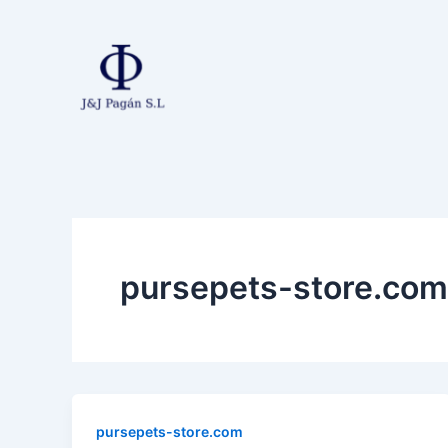
Ir
al
contenido
pursepets-store.com
pursepets-store.com