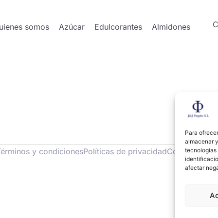
C
uienes somos
Azúcar
Edulcorantes
Almidones
Para ofrecer
almacenar y/
tecnologías
Términos y condiciones
Políticas de privacidad
Cookies
identificaci
afectar nega
A