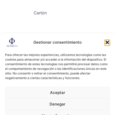
Cartón
Gestionar consentimiento
Contacto
Para ofrecer las mejores experiencias, utilizamos tecnologías como las
cookies para almacenar y/o acceder a la información del dispositivo. El
consentimiento de estas tecnologías nos permitirá procesar datos como
el comportamiento de navegación o las identificaciones únicas en este
sitio. No consentir o retirar el consentimiento, puede afectar
negativamente a ciertas características y funciones.
Copyright ©2024, All right reserved. JYJ PAGAN
Aceptar
Denegar
Términos y condiciones
Políticas de privacidad