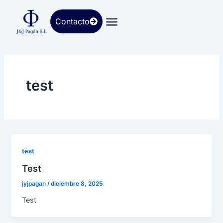
Ir
al
Contacto
contenido
test
test
Test
jyjpagan
/
diciembre 8, 2025
Test