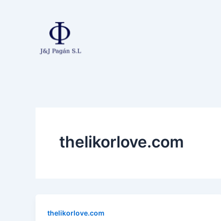
Ir
al
contenido
thelikorlove.com
thelikorlove.com