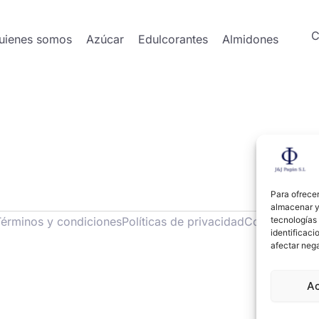
C
uienes somos
Azúcar
Edulcorantes
Almidones
Para ofrecer
almacenar y/
tecnologías
Términos y condiciones
Políticas de privacidad
Cookies
identificaci
afectar nega
A