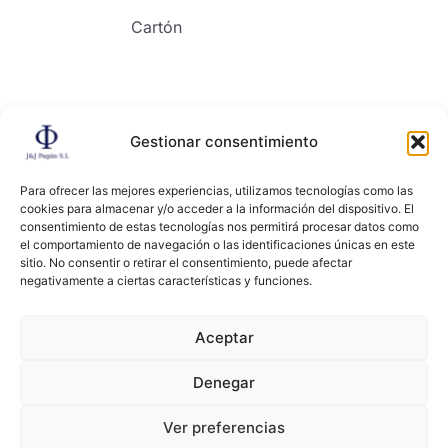
Cartón
Gestionar consentimiento
Contacto
Para ofrecer las mejores experiencias, utilizamos tecnologías como las
cookies para almacenar y/o acceder a la información del dispositivo. El
consentimiento de estas tecnologías nos permitirá procesar datos como
el comportamiento de navegación o las identificaciones únicas en este
sitio. No consentir o retirar el consentimiento, puede afectar
negativamente a ciertas características y funciones.
Copyright ©2024, All right reserved. JYJ PAGAN
Aceptar
Denegar
Términos y condiciones
Políticas de privacidad
Ver preferencias
Cookies