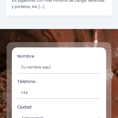
los jugadores con más minutos de LaLiga: defensas
y porteros, los […]
Nombre
Télefono
Ciudad