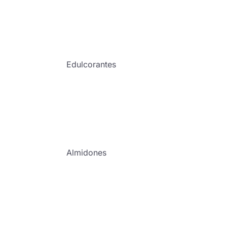
Edulcorantes
Almidones