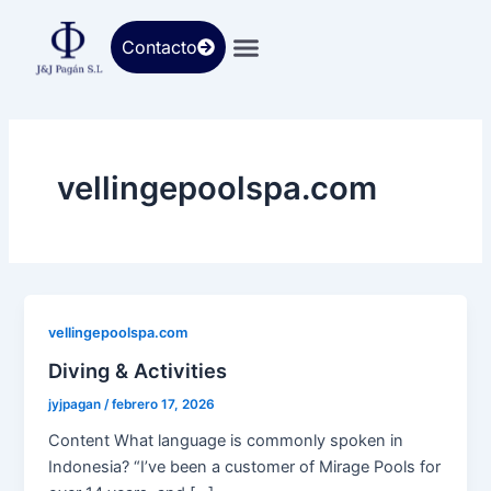
Ir
al
Contacto
contenido
vellingepoolspa.com
vellingepoolspa.com
Diving & Activities
jyjpagan
/
febrero 17, 2026
Content What language is commonly spoken in
Indonesia? “I’ve been a customer of Mirage Pools for