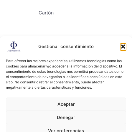
Cartón
Gestionar consentimiento
Contacto
Para ofrecer las mejores experiencias, utilizamos tecnologías como las
cookies para almacenar y/o acceder a la información del dispositivo. El
consentimiento de estas tecnologías nos permitirá procesar datos como
el comportamiento de navegación o las identificaciones únicas en este
sitio. No consentir o retirar el consentimiento, puede afectar
negativamente a ciertas características y funciones.
Copyright ©2024, All right reserved. JYJ PAGAN
Aceptar
Denegar
Términos y condiciones
Políticas de privacidad
Ver preferencias