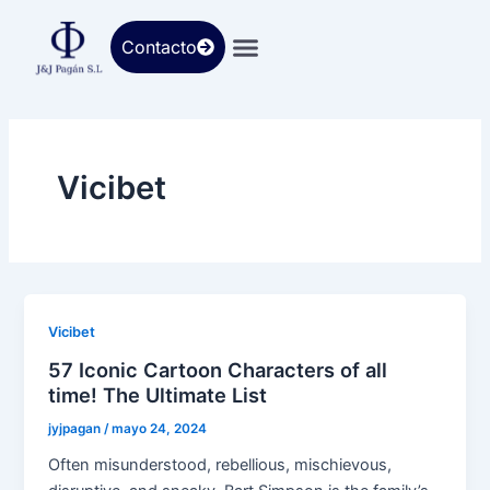
Ir
al
Contacto
contenido
Vicibet
Vicibet
57 Iconic Cartoon Characters of all
time! The Ultimate List
jyjpagan
/
mayo 24, 2024
Often misunderstood, rebellious, mischievous,