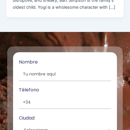
disruptive, and sneaky, Bart Simpson is the family’s
oldest child. Yogi is a wholesome character with […]
Nombre
Télefono
Ciudad